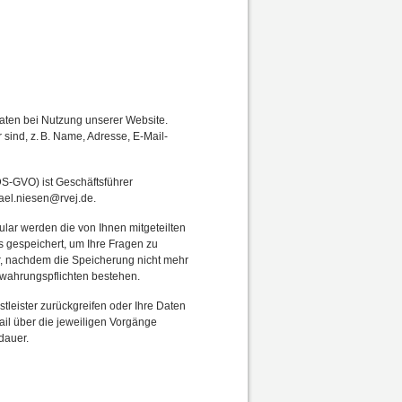
aten bei Nutzung unserer Website.
sind, z. B. Name, Adresse, E-Mail-
DS-GVO) ist Geschäftsführer
ael.niesen@rvej.de.
ular werden die von Ihnen mitgeteilten
s gespeichert, um Ihre Fragen zu
, nachdem die Speicherung nicht mehr
bewahrungspflichten bestehen.
stleister zurückgreifen oder Ihre Daten
il über die jeweiligen Vorgänge
dauer.