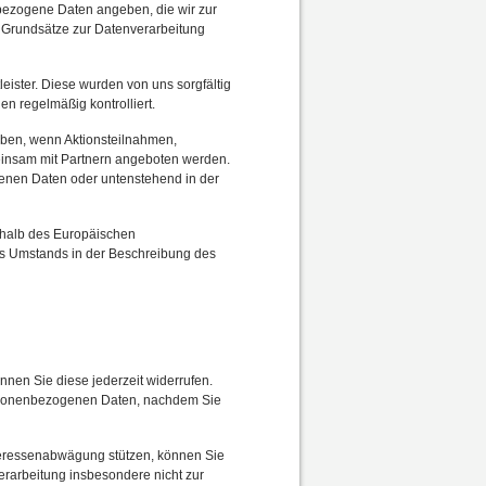
bezogene Daten angeben, die wir zur
n Grundsätze zur Datenverarbeitung
leister. Diese wurden von uns sorgfältig
 regelmäßig kontrolliert.
eben, wenn Aktionsteilnahmen,
einsam mit Partnern angeboten werden.
genen Daten oder untenstehend in der
erhalb des Europäischen
es Umstands in der Beschreibung des
önnen Sie diese jederzeit widerrufen.
 personenbezogenen Daten, nachdem Sie
nteressenabwägung stützen, können Sie
Verarbeitung insbesondere nicht zur