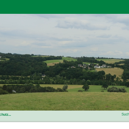
Such
hutz...