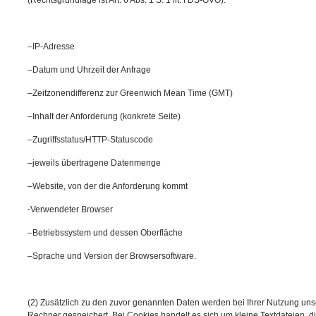
(Rechtsgrundlage ist Art. 6 Abs. 1 S. 1 lit. f DS-GVO):
–IP-Adresse
–Datum und Uhrzeit der Anfrage
–Zeitzonendifferenz zur Greenwich Mean Time (GMT)
–Inhalt der Anforderung (konkrete Seite)
–Zugriffsstatus/HTTP-Statuscode
–jeweils übertragene Datenmenge
–Website, von der die Anforderung kommt
-Verwendeter Browser
–Betriebssystem und dessen Oberfläche
–Sprache und Version der Browsersoftware.
(2) Zusätzlich zu den zuvor genannten Daten werden bei Ihrer Nutzung uns
Rechner gespeichert. Bei Cookies handelt es sich um kleine Textdateien, di