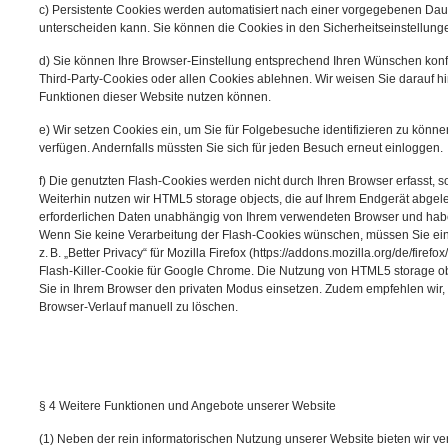
c) Persistente Cookies werden automatisiert nach einer vorgegebenen Daue
unterscheiden kann. Sie können die Cookies in den Sicherheitseinstellunge
d) Sie können Ihre Browser-Einstellung entsprechend Ihren Wünschen konf
Third-Party-Cookies oder allen Cookies ablehnen. Wir weisen Sie darauf hin
Funktionen dieser Website nutzen können.
e) Wir setzen Cookies ein, um Sie für Folgebesuche identifizieren zu können
verfügen. Andernfalls müssten Sie sich für jeden Besuch erneut einloggen.
f) Die genutzten Flash-Cookies werden nicht durch Ihren Browser erfasst, s
Weiterhin nutzen wir HTML5 storage objects, die auf Ihrem Endgerät abgel
erforderlichen Daten unabhängig von Ihrem verwendeten Browser und hab
Wenn Sie keine Verarbeitung der Flash-Cookies wünschen, müssen Sie ein
z. B. „Better Privacy“ für Mozilla Firefox (https://addons.mozilla.org/de/firef
Flash-Killer-Cookie für Google Chrome. Die Nutzung von HTML5 storage o
Sie in Ihrem Browser den privaten Modus einsetzen. Zudem empfehlen wir,
Browser-Verlauf manuell zu löschen.
§ 4 Weitere Funktionen und Angebote unserer Website
(1) Neben der rein informatorischen Nutzung unserer Website bieten wir ve