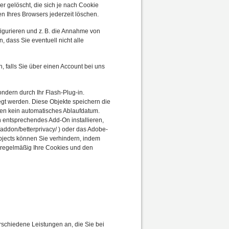
r gelöscht, die sich je nach Cookie
n Ihres Browsers jederzeit löschen.
igurieren und z. B. die Annahme von
, dass Sie eventuell nicht alle
, falls Sie über einen Account bei uns
ondern durch Ihr Flash-Plug-in.
egt werden. Diese Objekte speichern die
en kein automatisches Ablaufdatum.
 entsprechendes Add-On installieren,
ox/addon/betterprivacy/ ) oder das Adobe-
bjects können Sie verhindern, indem
 regelmäßig Ihre Cookies und den
rschiedene Leistungen an, die Sie bei