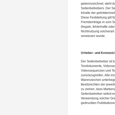
gekennzeichnet, steht d
Seitenbetreibers. Der Se
Inhalte der gelinkten/ve
Diese Feststellung gilt 
Fremdeinträge in vom Se
illegale, fehlerhafte od
Nichtnutzung solcherart 
verwiesen wurde.
Urheber- und Kennzeic
Der Seitenbetreiber ist 
Tondokumente, Videosequ
Videosequenzen und Tex
zurückzugreifen. Alle i
Warenzeichen unterlieg
Besitzrechten der jewei
zu ziehen, dass Markenze
Seitenbetreiber selbst er
Verwendung solcher Gra
gedruckten Publikationen