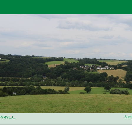
Such
n RVEJ...